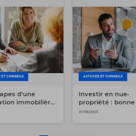
 ET CONSEILS
ASTUCES ET CONSEILS
tapes d'une
Investir en nue‐
ation immobilière
propriété : bonne
e
mauvaise idée ?
01/08/2025