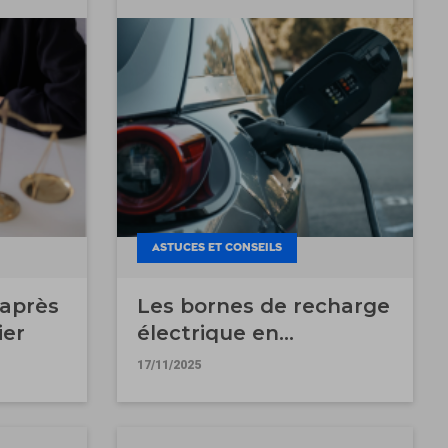
ASTUCES ET CONSEILS
 après
Les bornes de recharge
ier
électrique en
copropriété : mode
17/11/2025
d’emploi.