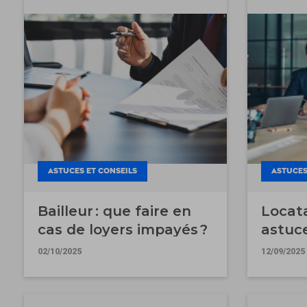
ASTUCES ET CONSEILS
ASTUCES
Bailleur : que faire en
Locata
cas de loyers impayés ?
astuc
son l
02/10/2025
12/09/2025
risque