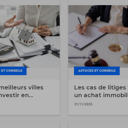
 ET CONSEILS
ASTUCES ET CONSEILS
meilleurs villes
Les cas de litiges
nvestir en
un achat immobil
lier locatif
21/11/2025