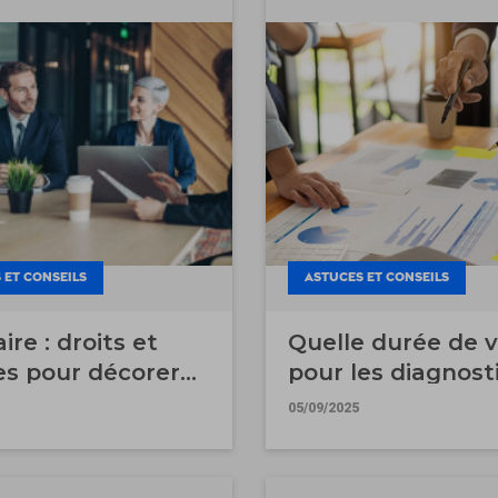
 ET CONSEILS
ASTUCES ET CONSEILS
ire : droits et
Quelle durée de v
es pour décorer
pour les diagnost
ogement sans
immobiliers ?
05/09/2025