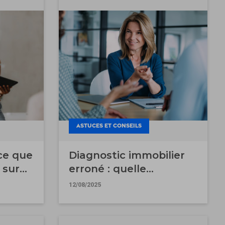
ASTUCES ET CONSEILS
 ce que
Diagnostic immobilier
 sur
erroné : quelle
responsabilité pour le
12/08/2025
diagnostiqueur ?