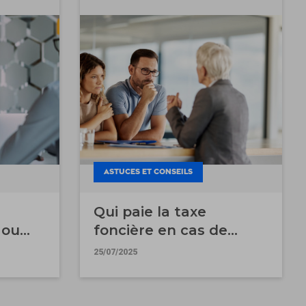
ASTUCES ET CONSEILS
Qui paie la taxe
 ou
foncière en cas de
vente ?
25/07/2025