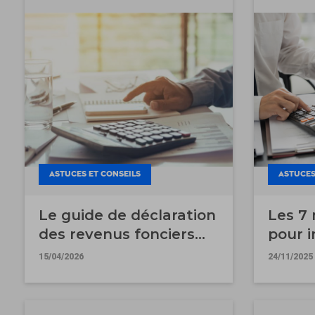
ASTUCES ET CONSEILS
ASTUCES
Le guide de déclaration
Les 7 
des revenus fonciers
pour i
2025
immobi
15/04/2026
24/11/2025