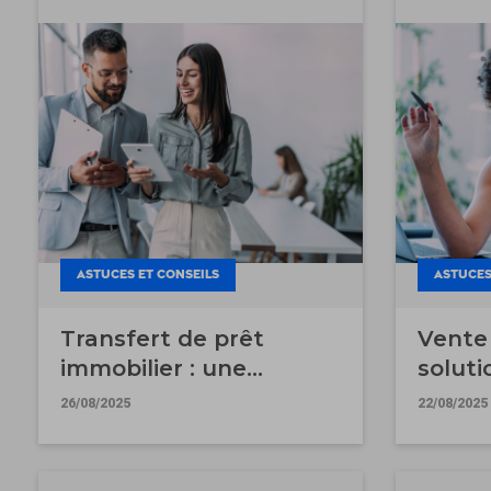
ASTUCES ET CONSEILS
ASTUCES
Transfert de prêt
Vente 
immobilier : une
soluti
solution pour votre
vendr
26/08/2025
22/08/2025
futur achat ?
immob