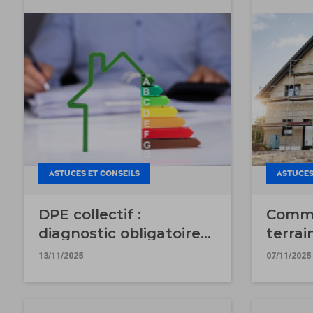
ASTUCES ET CONSEILS
ASTUCES
DPE collectif :
Comme
diagnostic obligatoire
terrai
pour une copropriété
13/11/2025
07/11/2025