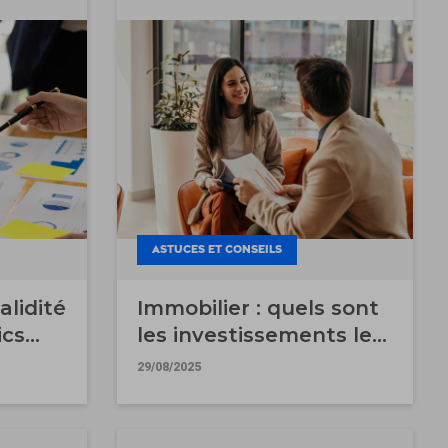
ASTUCES ET CONSEILS
alidité
Immobilier : quels sont
ics
les investissements les
plus rentables ?
29/08/2025