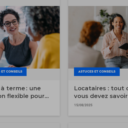
 ET CONSEILS
ASTUCES ET CONSEILS
à terme : une
Locataires : tout
on flexible pour
vous devez savoir
e son bien
les charges.
15/08/2025
ilier