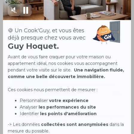
Venez découvrir cette jolie maison de plain-pied à Vertou ! La
pièce de vie d'environ 65...
EXCLUSIVITÉ
Maison 6 pièces 126 m²
8
MACHECOUL SAINT MEME 44270
250 000 €
À vendre : Charmante maison à Machecoul-Saint-Même, accès
direct au centre-ville à pied, p...