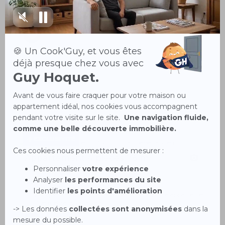
415 000 €
Guy Hoquet Daumesnil vous présente ce très bel appartement
au 3 ème étage d'une copropriét...
EXCLUSIVITÉ
Appartement 4 pièces 76 m²
13
PARIS 75012
750 000 €
Guy Hoquet Daumesnil vous présente un sublime appartement
lumineux et sans vis-à-vis sur l...