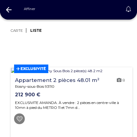
Affiner
Immobilier Seine-Saint-Denis
CARTE
LISTE
EXCLUSIVITÉ
Appartement 2 pièces 48.01 m²
8
Rosny-sous-Bois 93110
212 900 €
EXCLUSIVITE AMANDA. À vendre : 2 pièces en centre-ville à
10mn à pied du METRO 11 et 7mn d...