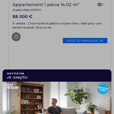
Appartement 1 pièce 14.02 m²
5
Aubervilliers 93300
88 000 €
À vendre : Charmante studette à Aubervilliers, idéal pour une
personne seule. Situé au 5e...
VISITE 3D IMMERSIVE
EXCLUSIVITÉ
Appartement 4 pièces 85 m²
14
Noisy-le-Sec 93130
399 000 €