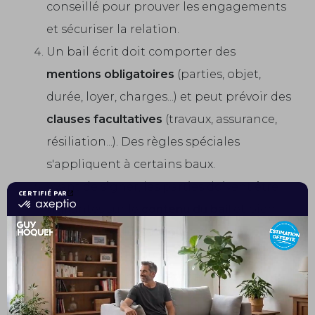
conseillé pour prouver les engagements
et sécuriser la relation.
Un bail écrit doit comporter des
mentions obligatoires
(parties, objet,
durée, loyer, charges...) et peut prévoir des
clauses facultatives
(travaux, assurance,
résiliation...). Des règles spéciales
s'appliquent à certains baux.
Avant de signer, les parties doivent être
vigilantes sur le
contenu du bail
et bien
comprendre leurs
droits et obligations
.
Le recours à un professionnel (agent
immobilier, notaire, avocat) est souvent
utile.