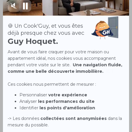
Le bail est l'outil contractuel incontournable
de toute location immobilière. Sa rédaction
engage sur la durée et conditionne le bon
déroulement de la relation. Alors, même si la
loi n'impose pas toujours l'écrit, ne vous
engagez pas sans filet, signez un bail en
bonne et due forme !
Allez plus loin sur ce sujet
Explorez ces thèmes supplémentaires :
Location immobilière
Bail commercial
Bail mobilité