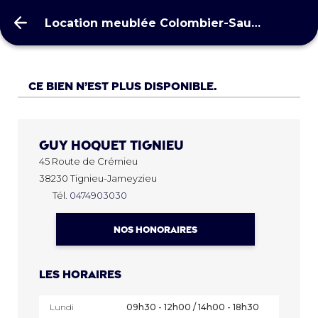
Location meublée Colombier-Saugnieu 69124
Location meublée Colombier-Saugnieu 69124
Ce bien n’est plus disponible.
Guy Hoquet
TIGNIEU
45 Route de Crémieu
38230 Tignieu-Jameyzieu
Tél.
0474903030
NOS HONORAIRES
Les horaires
Lundi
09h30 - 12h00 / 14h00 - 18h30