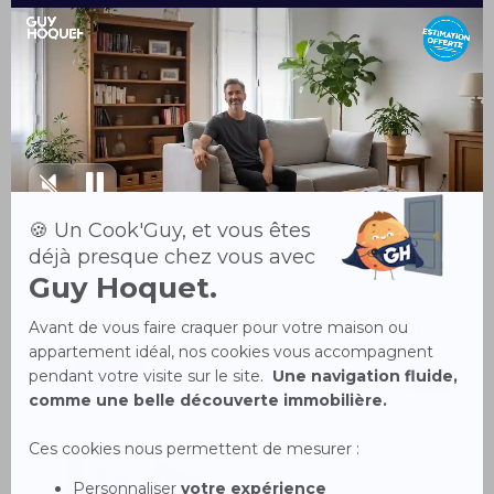
L'ensemble des éléments contenus sur le site www.guy-hoquet.com ne
sont pas contractuels : les informations présentées font l'objet d'un
traitement automatisé en provenance de nos partenaires promoteurs et
sont susceptibles de comporter des erreurs. Les résidences et les
logements présentés sur www.guy-hoquet.com ne valent que pour
énumération et leur disponibilité n'est pas garantie. Les particularités
des logements présentés sont susceptibles d'être modifiées à tout
moment tant pour des raisons techniques qu'administratives : les prix, les
rentabilités, les dates de livraison, les dimensions annoncées des
logements, les plans et les descriptifs techniques ne sont fournis qu'à titre
indicatif. Le non-respect des engagements de location entraîne la perte
des incitations fiscales.
Découvrez d’autres biens dans le quartier
NEUF
NEUF