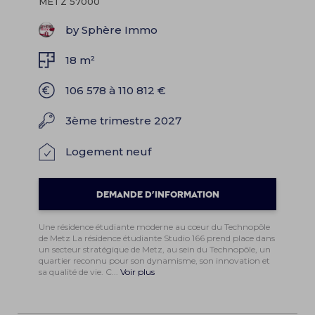
METZ 57000
by Sphère Immo
18 m²
106 578 à 110 812 €
3ème trimestre 2027
Logement neuf
DEMANDE D'INFORMATION
Une résidence étudiante moderne au cœur du Technopôle
de Metz La résidence étudiante Studio 166 prend place dans
un secteur stratégique de Metz, au sein du Technopôle, un
quartier reconnu pour son dynamisme, son innovation et
sa qualité de vie. C...
Voir plus