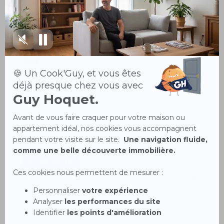
YERRES 91330
179 900 €
A découvrir, ce charmant appartement 3 pièces traversant, dans
la Résidence de La Grande P...
EXCLUSIVITÉ
Maison 5 pièces 115 m²
17
Brunoy 91800
440 000 €
Au coeur du quartier Sauvageon, à 15 minutes à pieds du centre-