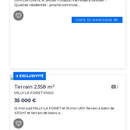
OPPORTUNITE A SAISIR !! Maison Familiale à rénover -
Quartier résidentiel - proche commod...
VISITE 3D IMMERSIVE
EXCLUSIVITÉ
Terrain 2358 m²
2
MILLY LA FORET 91490
35 000 €
12 min sud MILLY LA FORET et 15 min URY Terrain à bâtir de
430m² et terrain de loisirs a...