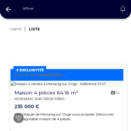
Affiner
Immobilier Essonne
CARTE
LISTE
EXCLUSIVITÉ
VISITE 3D IMMERSIVE
Maison 4 pièces 64.16 m²
14
MORSANG SUR ORGE 91390
235 000 €
Guy Hoquet de Morsang sur Orge vous propose: Découvrez
cette agréable maison de 4 pièces...