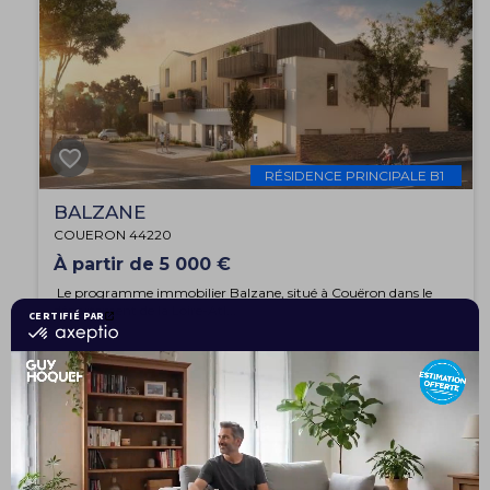
RÉSIDENCE PRINCIPALE B1
BALZANE
COUERON 44220
À partir de 5 000 €
Le programme immobilier Balzane, situé à Couëron dans le
département de la Loire-Atl...
Appartement 3 pièces 50 m²
8
NANTES 44300
133 000 €