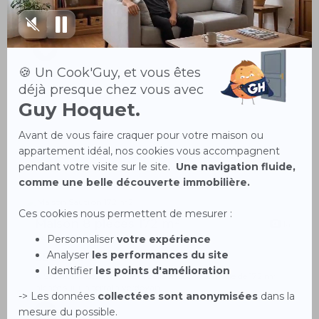
Au coeur du quartier recherché de Beauséjour, au 5ème étage
avec ascenseur d'une coproprié...
Maison 8 pièces 172 m²
14
SAUTRON 44880
650 000 €
À Sautron, découvrez cette belle maison familiale de 172 m²
nichée sur un terrain verdoyan...